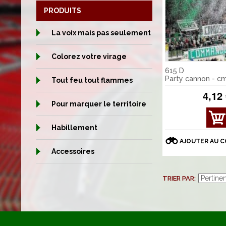
PRODUITS
La voix mais pas seulement
Colorez votre virage
615 D
Party cannon - c
Tout feu tout flammes
4,12
Pour marquer le territoire
AFFI
CHE
Habillement
R
AJOUTER AU 
DÉT
Accessoires
AILS
TRIER PAR