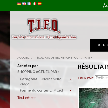
Image 01
La
QUI N
ACCUEIL
/
RÉSULTATS DE RECHERCHE POUR : 'PARTY'
RÉSULTAT
Acheter par
SHOPPING ACTUEL PAR :
TRIER PAR
Catégorie:
Colorez votre
virage
Forme du contenu:
Mixed
Tout effacer