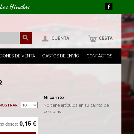
 Los Hinchas
CUENTA
CESTA
CIONES DE VENTA
GASTOS DE ENVÍO
CONTÁCTOS
R
Mi carrito
MOSTRAR
No tiene artículos en su carrito de
compras.
0,15 €
cio desde: