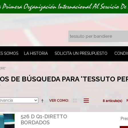
a Primera Organización Internacional Al Servicio De
ES SOMOS
LA HISTORIA
SOLICITA UN PRESUPUESTO
CONDI
ERE'
OS DE BÚSQUEDA PARA 'TESSUTO PE
'
8 artículo(s)
VER COMO
526 D Q1-DIRETTO
Pre
BORDADOS