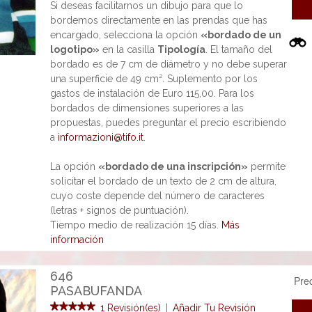
Si deseas facilitarnos un dibujo para que lo
bordemos directamente en las prendas que has
encargado, selecciona la opción
«bordado de un
logotipo»
en la casilla
Tipología
. El tamaño del
bordado es de 7 cm de diámetro y no debe superar
una superficie de 49 cm². Suplemento por los
gastos de instalación de Euro 115,00. Para los
bordados de dimensiones superiores a las
propuestas, puedes preguntar el precio escribiendo
a
informazioni@tifo.it
.
La opción
«bordado de una inscripción»
permite
solicitar el bordado de un texto de 2 cm de altura,
cuyo coste depende del número de caracteres
(letras + signos de puntuación).
Tiempo medio de realización 15 días.
Más
información
646
Pre
PASABUFANDA
1 Revisión(es)
|
Añadir Tu Revisión