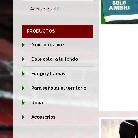
Accesorios
(8)
PRODUCTOS
Non solo la voz
Dale color a tu fondo
Fuego y llamas
Para señalar el territorio
Ropa
Accesorios