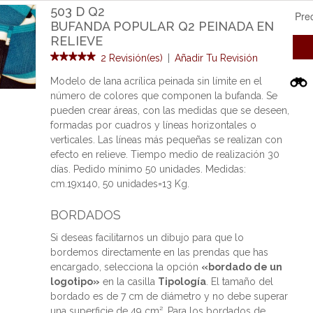
503 D Q2
Pre
BUFANDA POPULAR Q2 PEINADA EN
RELIEVE
2 Revisión(es)
|
Añadir Tu Revisión
Modelo de lana acrílica peinada sin límite en el
número de colores que componen la bufanda. Se
pueden crear áreas, con las medidas que se deseen,
formadas por cuadros y líneas horizontales o
verticales. Las líneas más pequeñas se realizan con
efecto en relieve. Tiempo medio de realización 30
días. Pedido mínimo 50 unidades. Medidas:
cm.19x140, 50 unidades=13 Kg.
BORDADOS
Si deseas facilitarnos un dibujo para que lo
bordemos directamente en las prendas que has
encargado, selecciona la opción
«bordado de un
logotipo»
en la casilla
Tipología
. El tamaño del
bordado es de 7 cm de diámetro y no debe superar
una superficie de 49 cm². Para los bordados de