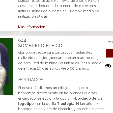
solicitar el bordado de un texto de 2 cm de altura,
cuyo coste depende del número de caracteres
(letras + signos de puntuación). Tiempo medio de
realización 15 días.
Más información
644
Pre
SOMBRERO ELFICO
Gorro que recuerda a los cascos medievales
realizado en tejido jacquard con un máximo de 3
colores. Pedido mínimo 60 unidades. Plazo medio
de entrega 20 días aprox. Peso 60 gramos.
BORDADOS
Si deseas facilitarnos un dibujo para que lo
bordemos directamente en las prendas que has
encargado, selecciona la opción
«bordado de un
logotipo»
en la casilla
Tipología
. El tamaño del
bordado es de 7 cm de diámetro y no debe superar