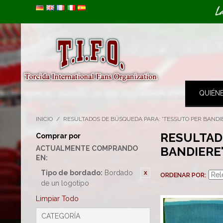
Image 01
L
QUIÉN
INICIO
/
RESULTADOS DE BÚSQUEDA PARA: 'TESSUTO PER BANDI
RESULTAD
Comprar por
ACTUALMENTE COMPRANDO
BANDIERE
EN:
Tipo de bordado:
Bordado
ORDENAR POR
de un logotipo
Limpiar Todo
CATEGORÍA