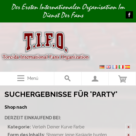
Image 01
Der Ersten Internationalen Organisation Im
Dienst Der Fans
Menü
SUCHERGEBNISSE FÜR 'PARTY'
Shop nach
DERZEIT EINKAUFEND BEI:
Kategorie:
Verleih Deiner Kurve Farbe
Form des Inhalts:
Streamer (eine Kaskade bunten