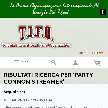
Image 04
Image 05
La Prima Organizzazione Internazionale Al
Servizio Dei Tifosi
Menu
RISULTATI RICERCA PER 'PARTY
CONNON STREAMER'
Acquista per
ATTUALMENTE ACQUISTI DA:
Forma del contenuto:
Round (pioggia di cerchi in carta