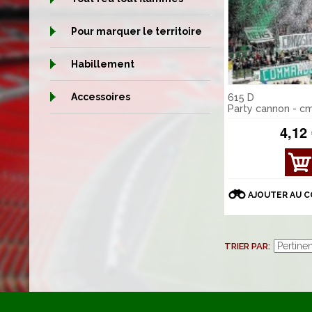
Pour marquer le territoire
Habillement
Accessoires
615 D
Party cannon - c
4,12
AFFI
CHE
R
AJOUTER AU 
DÉT
AILS
TRIER PAR