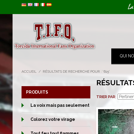
Image 01
La
QUI N
ACCUEIL
/
RÉSULTATS DE RECHERCHE POUR : '615'
RÉSULTATS
PRODUITS
TRIER PAR
La voix mais pas seulement
Colorez votre virage
Tout feu tout flammes