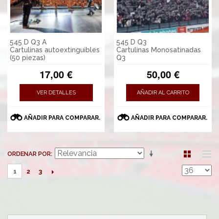
545 D Q3 A
545 D Q3
Cartulinas autoextinguibles
Cartulinas Monosatinadas
(50 piezas)
Q3
17,00 €
50,00 €
VER DETALLES
AÑADIR AL CARRITO
AÑADIR PARA COMPARAR.
AÑADIR PARA COMPARAR.
ORDENAR POR
2
3
1