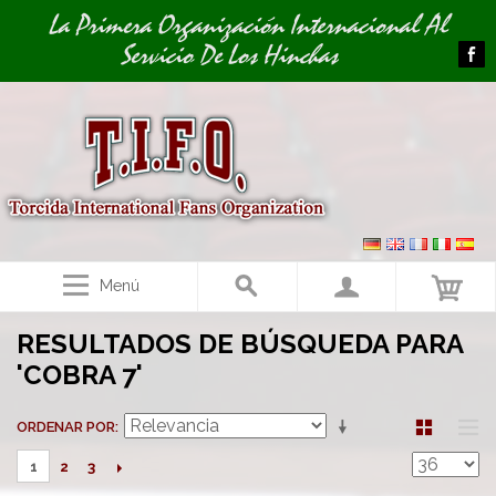
Image 01
Image 02
La Primera Organización Internacional Al
Servicio De Los Hinchas
Menú
RESULTADOS DE BÚSQUEDA PARA
'COBRA 7'
ORDENAR POR
2
3
1