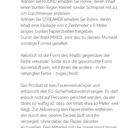
Wählen Sie ROUND erhalten Sie Rohre, deren Inhalt
einen bunten Regen kleiner, runder Schnipsel mit 4,1
cm Durchmesser erstellen.
Wählen Sie STREAMER erhalten Sie Rohre, deren
Inhalt eine Kaskade von 2 Zentimeter x 6 Meter
langen, bunten Papierstreifen freigeben.
Durch die Wahl MIXED, wird das zu diesem Moment
vorrätige Format geliefert.
Natürlich ist die Form des Inhalts gegenüber der
Farbe sekundär: Sollte also die gewünschte Form
ausverkauft sein, wird Ihnen die andere - in der
verlangten Farbe - zugeschickt.
Das Produkt ist kein Feuerwerkskörper und
entspricht den EU-Sicherheitsbestimmungen. Es darf
jedoch nicht auf Personen gerichtet werden, da der
Strahl so kräftig ist, dass der Inhalt etwa 10 Meter weit
fliegt. Zur Aktivierung den Papierstreifen entfernen,
der durch den oberen Deckel läuft und ihn
versiegelt, ohne dabei das Papier darunter
abzureißen. Den Mittelteil mit der linken Hand fassen