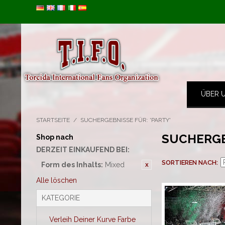
Image 01
ÜBER 
STARTSEITE
/
SUCHERGEBNISSE FÜR: 'PARTY'
SUCHERGE
Shop nach
DERZEIT EINKAUFEND BEI:
SORTIEREN NACH
Form des Inhalts:
Mixed
Alle löschen
KATEGORIE
Verleih Deiner Kurve Farbe