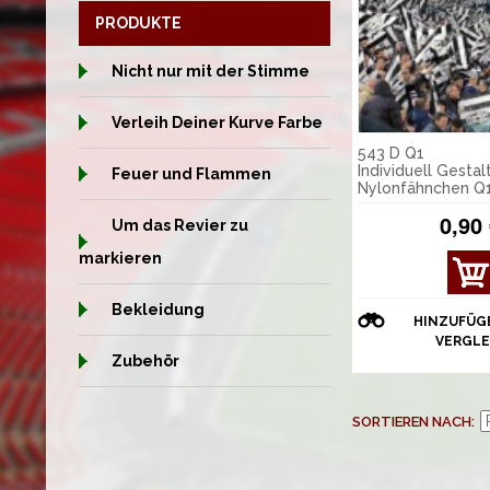
PRODUKTE
Nicht nur mit der Stimme
Verleih Deiner Kurve Farbe
543 D Q1
Individuell Gestal
Feuer und Flammen
Nylonfähnchen Q
0,90
Um das Revier zu
markieren
DET
AILS
Bekleidung
ANZ
HINZUFÜG
EIGE
VERGLE
N
Zubehör
SORTIEREN NACH