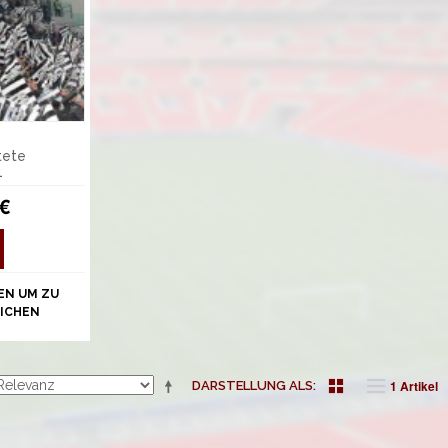
tete
1
 €
EN UM ZU
ICHEN
1 Artikel
DARSTELLUNG ALS