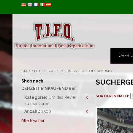
Image 01
ÜBER 
STARTSEITE
/
SUCHERGEBNISSE FÜR: 'Q1 STAMPATO'
SUCHERGE
Shop nach
DERZEIT EINKAUFEND BEI:
SORTIEREN NACH
Kategorie:
Um das Revier
zu markieren
Anzahl:
2500
Alle löschen