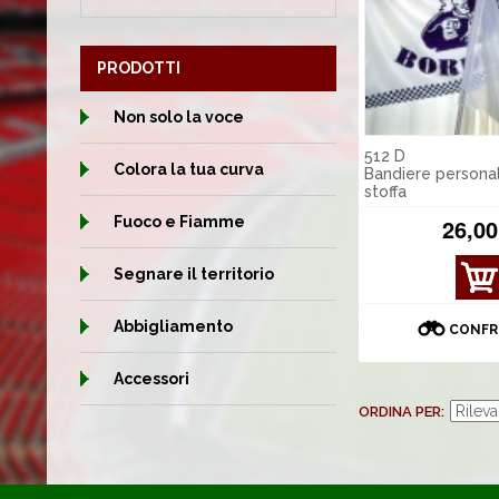
PRODOTTI
Non solo la voce
512 D
Colora la tua curva
Bandiere personal
stoffa
Fuoco e Fiamme
26,00
Segnare il territorio
MOS
TRA
DET
Abbigliamento
CONFR
TAGL
I
Accessori
ORDINA PER