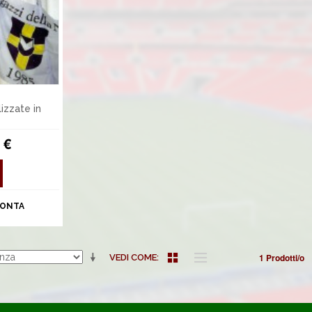
izzate in
 €
ONTA
1 Prodotti/o
VEDI COME