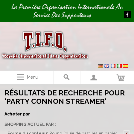
Image 01
La Première Organisation Internationale Au
Service Des Supporteurs
Menu
RÉSULTATS DE RECHERCHE POUR
'PARTY CONNON STREAMER'
Acheter par
SHOPPING ACTUEL PAR :
Forme du contenu:
Round (pluie de pastilles en papier