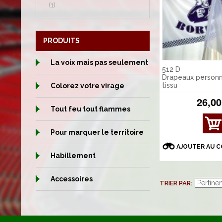
(1)
PRODUITS
La voix mais pas seulement
512 D
Drapeaux personn
tissu
Colorez votre virage
26,00
Tout feu tout flammes
AFFI
Pour marquer le territoire
CHE
R
AJOUTER AU 
DÉT
Habillement
AILS
Accessoires
TRIER PAR