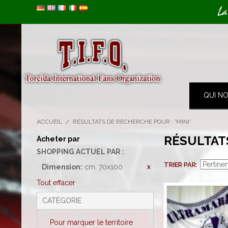
Image 01
La
QUI N
ACCUEIL
/
RÉSULTATS DE RECHERCHE POUR : 'MINI'
RÉSULTATS
Acheter par
SHOPPING ACTUEL PAR :
TRIER PAR
Dimension:
cm. 70x100
Tout effacer
CATÉGORIE
Pour marquer le territoire