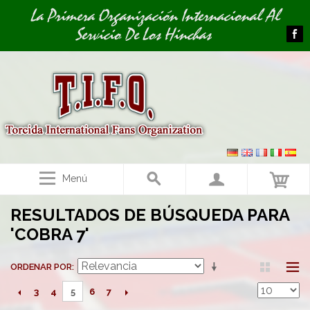
Image 01
La Primera Organización Internacional Al
Servicio De Los Hinchas
Menú
RESULTADOS DE BÚSQUEDA PARA
'COBRA 7'
ORDENAR POR
3
4
6
7
5