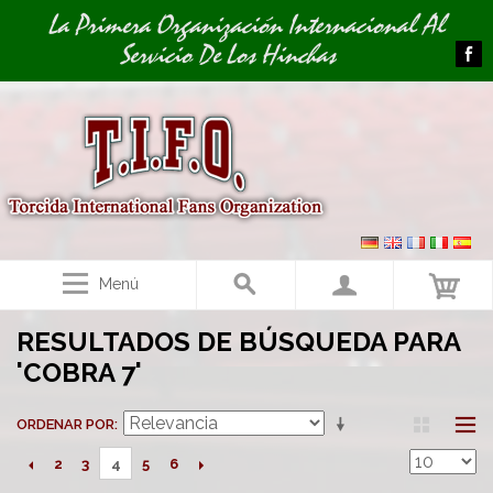
Image 01
Image 02
La Primera Organización Internacional Al
Servicio De Los Hinchas
Menú
RESULTADOS DE BÚSQUEDA PARA
'COBRA 7'
ORDENAR POR
2
3
5
6
4