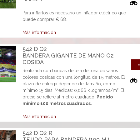
Para inflarlos es necesario un inflador eléctrico que
puede comprar € 68.
Más información
542 D Q2
BANDERA GIGANTE DE MANO Q2
COSIDA
A
Realizada con bandas de tela de lona de varios
colores cosidas con una longitud de 1,5 metros. El
plazo de entrega depende del tamaño, como
mínimo 15 días. Medidas: 0,066 kilogramos/m². El
precio se refiere al metro cuadrado.
Pedido
mínimo 100 metros cuadrados.
Más información
542 D Q2 R
TEJIDO PARA BANDERA (100 M.)