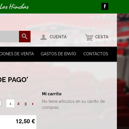
 Los Hinchas
CUENTA
CESTA
CIONES DE VENTA
GASTOS DE ENVÍO
CONTÁCTOS
E PAGO'
Mi carrito
No tiene artículos en su carrito de
2
3
1
compras.
12,50 €