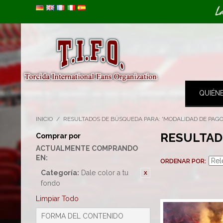
Image 01
L
QUIÉN
INICIO
/
RESULTADOS DE BÚSQUEDA PARA: 'MODALIDAD DE PAGO
RESULTAD
Comprar por
ACTUALMENTE COMPRANDO
EN:
ORDENAR POR
Categoría:
Dale color a tu
fondo
Limpiar Todo
FORMA DEL CONTENIDO