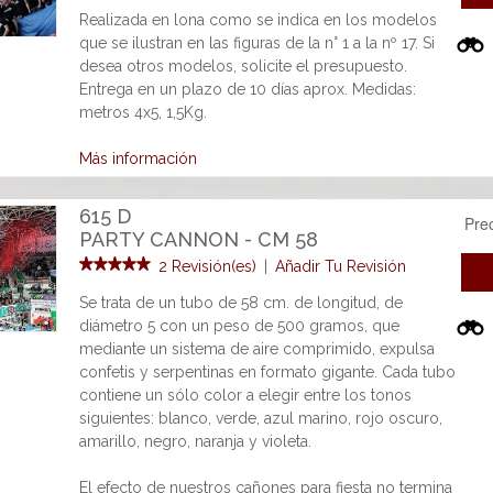
Realizada en lona como se indica en los modelos
que se ilustran en las figuras de la n° 1 a la nº 17. Si
desea otros modelos, solicite el presupuesto.
Entrega en un plazo de 10 días aprox. Medidas:
metros 4x5, 1,5Kg.
Más información
615 D
Pre
PARTY CANNON - CM 58
2 Revisión(es)
|
Añadir Tu Revisión
Se trata de un tubo de 58 cm. de longitud, de
diámetro 5 con un peso de 500 gramos, que
mediante un sistema de aire comprimido, expulsa
confetis y serpentinas en formato gigante. Cada tubo
contiene un sólo color a elegir entre los tonos
siguientes: blanco, verde, azul marino, rojo oscuro,
amarillo, negro, naranja y violeta.
El efecto de nuestros cañones para fiesta no termina