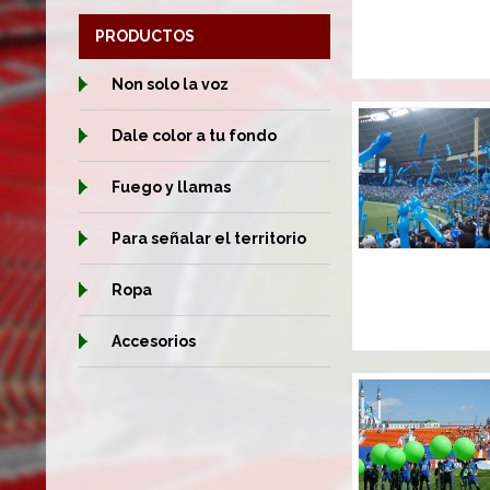
PRODUCTOS
Non solo la voz
Dale color a tu fondo
Fuego y llamas
Para señalar el territorio
Ropa
Accesorios