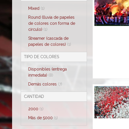
Mixed
(1)
Round (lluvia de papeles
de colores con forma de
circulo)
(1)
Streamer (cascada de
papeles de colores)
(1)
TIPO DE COLORES
Disponibles (entrega
inmediata)
(8)
Demás colores
(7)
CANTIDAD
2000
(1)
Más de 5000
(1)