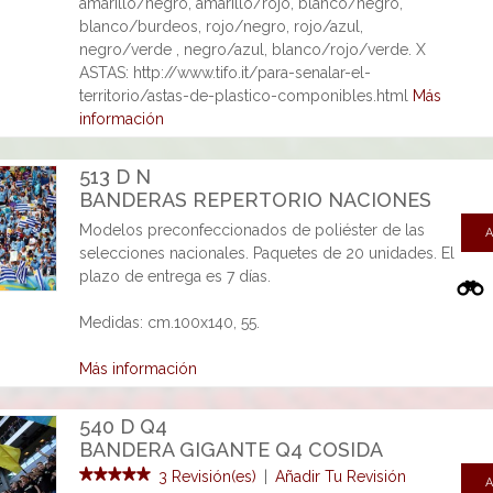
amarillo/negro, amarillo/rojo, blanco/negro,
blanco/burdeos, rojo/negro, rojo/azul,
negro/verde , negro/azul, blanco/rojo/verde. X
ASTAS: http://www.tifo.it/para-senalar-el-
territorio/astas-de-plastico-componibles.html
Más
información
513 D N
BANDERAS REPERTORIO NACIONES
Modelos preconfeccionados de poliéster de las
A
selecciones nacionales. Paquetes de 20 unidades. El
plazo de entrega es 7 días.
Medidas: cm.100x140, 55.
Más información
540 D Q4
BANDERA GIGANTE Q4 COSIDA
3 Revisión(es)
|
Añadir Tu Revisión
A