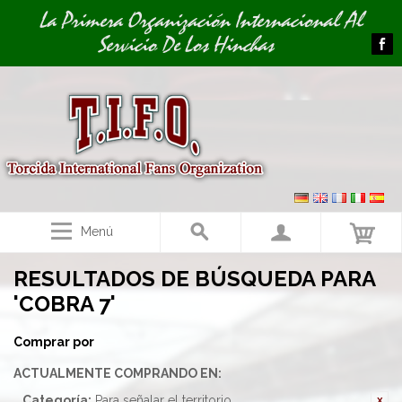
Image 01
Image 02
La Primera Organización Internacional Al
Servicio De Los Hinchas
Menú
RESULTADOS DE BÚSQUEDA PARA
'COBRA 7'
Comprar por
ACTUALMENTE COMPRANDO EN:
Categoría:
Para señalar el territorio