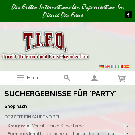
Image 01
Der Ersten Internationalen Organisation Im
Dienst Der Fans
Menü
SUCHERGEBNISSE FÜR 'PARTY'
Shop nach
DERZEIT EINKAUFEND BEI:
Kategorie:
Verleih Deiner Kurve Farbe
Form des Inhalts:
Round (einen bunten Regen kleiner,