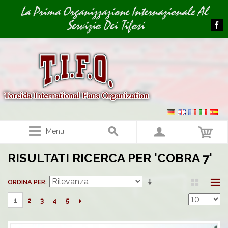
Image 01
Image 02
La Prima Organizzazione Internazionale Al
Servizio Dei Tifosi
Menu
RISULTATI RICERCA PER 'COBRA 7'
ORDINA PER
2
3
4
5
1