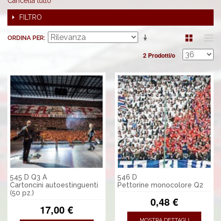
Cancella tutto
FILTRO
ORDINA PER
2 Prodotti/o
545 D Q3 A
546 D
Cartoncini autoestinguenti
Pettorine monocolore Q2
(50 pz.)
0,48 €
17,00 €
MOSTRA DETTAGLI