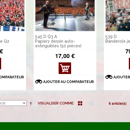
545 D Q3 A
539 D
re Q2
Papiers dessin auto-
Banderole j
extinguibles (50 pièces)
 €
7
17,00 €
AFFI
CHE
COMPARATEUR
AJOUTER
R
AJOUTER AU COMPARATEUR
DÉT
AILS
6 article(s)
VISUALISER COMME