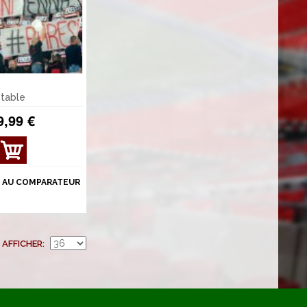
etable
9,99 €
AFFI
CHE
R
 AU COMPARATEUR
DÉT
AILS
AFFICHER