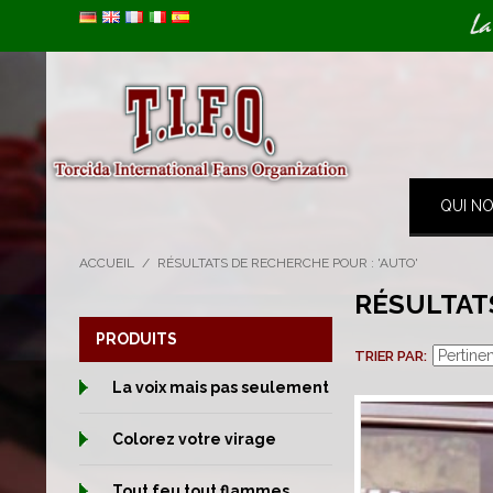
Image 01
Image 02
La
QUI N
ACCUEIL
/
RÉSULTATS DE RECHERCHE POUR : 'AUTO'
RÉSULTAT
PRODUITS
TRIER PAR
La voix mais pas seulement
Colorez votre virage
Tout feu tout flammes