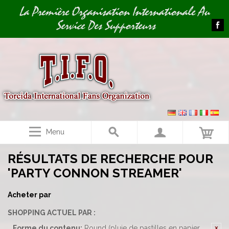
Image 01
La Première Organisation Internationale Au
Service Des Supporteurs
Menu
RÉSULTATS DE RECHERCHE POUR
'PARTY CONNON STREAMER'
Acheter par
SHOPPING ACTUEL PAR :
Forme du contenu:
Round (pluie de pastilles en papier