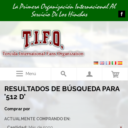
Image 01
Image 02
La Primera Organización Internacional Al
Servicio De Los Hinchas
Menú
RESULTADOS DE BÚSQUEDA PARA
'512 D'
Comprar por
ACTUALMENTE COMPRANDO EN:
Cantidad:
Más de 5000