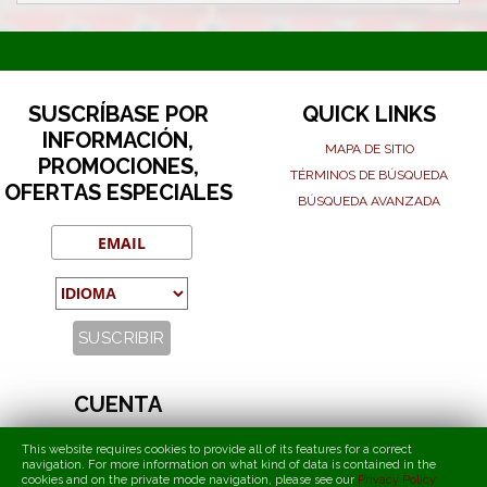
SUSCRÍBASE POR
QUICK LINKS
INFORMACIÓN,
MAPA DE SITIO
PROMOCIONES,
TÉRMINOS DE BÚSQUEDA
OFERTAS ESPECIALES
BÚSQUEDA AVANZADA
CUENTA
MI CUENTA
This website requires cookies to provide all of its features for a correct
navigation. For more information on what kind of data is contained in the
PEDIDOS Y DEVOLUCIONES
cookies and on the private mode navigation, please see our
Privacy Policy