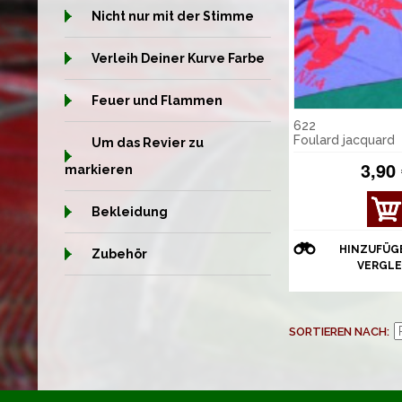
Nicht nur mit der Stimme
Verleih Deiner Kurve Farbe
Feuer und Flammen
622
Foulard jacquard
Um das Revier zu
3,90
markieren
Bekleidung
HINZUFÜG
Zubehör
VERGLE
SORTIEREN NACH