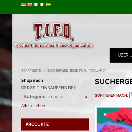
Image 01
Image 02
ÜBER 
STARTSEITE
/
SUCHERGEBNISSE FÜR: 'FOULARD'
SUCHERGE
Shop nach
DERZEIT EINKAUFEND BEI:
SORTIEREN NACH
Kategorie:
Zubehör
Alle löschen
PRODUKTE