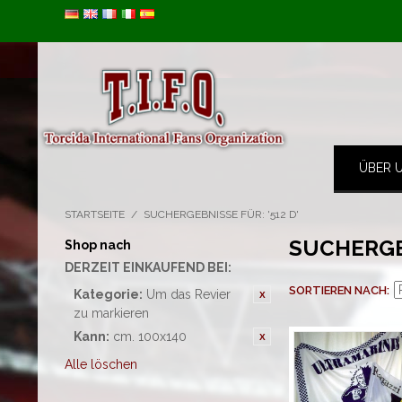
Image 01
ÜBER 
STARTSEITE
/
SUCHERGEBNISSE FÜR: '512 D'
SUCHERGEB
Shop nach
DERZEIT EINKAUFEND BEI:
SORTIEREN NACH
Kategorie:
Um das Revier
zu markieren
Kann:
cm. 100x140
Alle löschen