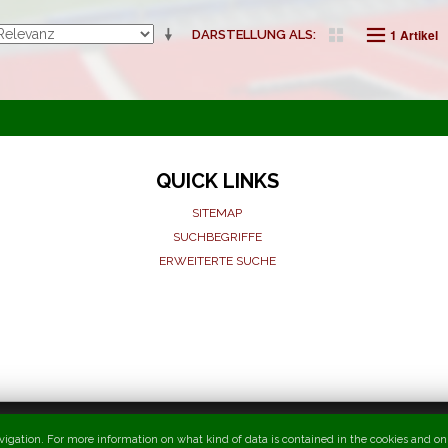
1 Artikel
DARSTELLUNG ALS
QUICK LINKS
SITEMAP
SUCHBEGRIFFE
ERWEITERTE SUCHE
t navigation. For more information on what kind of data is contained in the cookies and o
T.I.F.O. - Torcida International Fans Organization