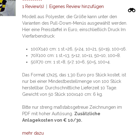
1 Review(s)
|
Eigenes Review hinzufügen
Modell aus Polyester, die Größe kann unter den
Varianten des Pull-Down-Menüs ausgewählt werden.
Hier eine Preisstaffel in Euro, einschließlich Druck Im
Vierfarbendruck:
100X140 cm: 1 st.=26, 5=24, 10=21, 50=19, 100=16.
70X100 cm: 1 st.=13, 5=12, 10=11, 50=10, 100=8.
50X70 cm: 1 st.=8, 5=7, 10=6, 50=5, 100=4.
Das Format 17x25, das 1,30 Euro pro Stück kostet, ist
nur bei einer Mindestbestellmenge von 100 Stück
herstellbar. Durchschnittliche Lieferzeit 10 Tage.
Gewicht von 50 Stück 100x140 cm: 6 kg.
Bitte nur streng maßstabsgetreue Zeichnungen im
PDF mit hoher Auflösung.
Zusätzliche
Anlagekosten von € 10/30.
mehr dazu