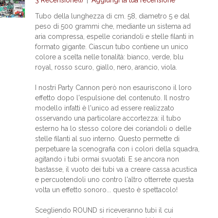
3 Recensione(i)
|
Aggiungi la tua recensione
Tubo della lunghezza di cm. 58, diametro 5 e dal
peso di 500 grammi che, mediante un sistema ad
aria compressa, espelle coriandoli e stelle filanti in
formato gigante. Ciascun tubo contiene un unico
colore a scelta nelle tonalità: bianco, verde, blu
royal, rosso scuro, giallo, nero, arancio, viola.
I nostri Party Cannon però non esauriscono il loro
effetto dopo l'espulsione del contenuto. Il nostro
modello infatti è l'unico ad essere realizzato
osservando una particolare accortezza: il tubo
esterno ha lo stesso colore dei coriandoli o delle
stelle filanti al suo interno. Questo permette di
perpetuare la scenografia con i colori della squadra,
agitando i tubi ormai svuotati. E se ancora non
bastasse, il vuoto dei tubi va a creare cassa acustica
e percuotendoli uno contro l'altro otterrete questa
volta un effetto sonoro... questo è spettacolo!
Scegliendo ROUND si riceveranno tubi il cui