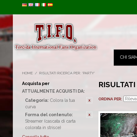
Image 01
CHI SIA
HOME
/
RISULTATI RICERCA PER: 'PARTY'
RISULTATI
Acquista per
ATTUALMENTE ACQUISTI DA:
ORDINA PER
Categoria:
Colora la tua
curva
Forma del contenuto:
Streamer (cascata di carta
colorata in strisce)