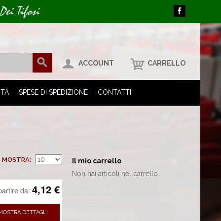
Dei Tifosi
ACCOUNT
CARRELLO
ITA
SPESE DI SPEDIZIONE
CONTATTI
MOSTRA
Il mio carrello
Non hai articoli nel carrello.
4,12 €
partire da:
MOSTRA DETTAGLI