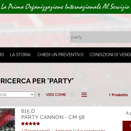
La Prima Organizzazione Internazionale Al Servizio 
MO
LA STORIA
CHIEDI UN PREVENTIVO
CONDIZIONI DI VEND
 RICERCA PER 'PARTY'
1 Prodotti/o
VEDI COME
615 D
A 
PARTY CANNON - CM 58