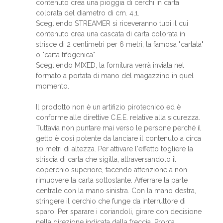
contenuto crea una pioggia di cerchi in carta
colorata del diametro di cm. 4,1.
Scegliendo STREAMER si riceveranno tubi il cui
contenuto crea una cascata di carta colorata in
strisce di 2 centimetri per 6 metri; la famosa "cartata"
o "carta tifogenica".
Scegliendo MIXED, la fornitura verrà inviata nel
formato a portata di mano del magazzino in quel
momento.
Il prodotto non è un artifizio pirotecnico ed è
conforme alle direttive C.E.E. relative alla sicurezza.
Tuttavia non puntare mai verso le persone perché il
getto è così potente da lanciare il contenuto a circa
10 metri di altezza. Per attivare l'effetto togliere la
striscia di carta che sigilla, attraversandolo il
coperchio superiore, facendo attenzione a non
rimuovere la carta sottostante. Afferrare la parte
centrale con la mano sinistra. Con la mano destra,
stringere il cerchio che funge da interruttore di
sparo. Per sparare i coriandoli, girare con decisione
nella direzione indicata dalla freccia. Pronta