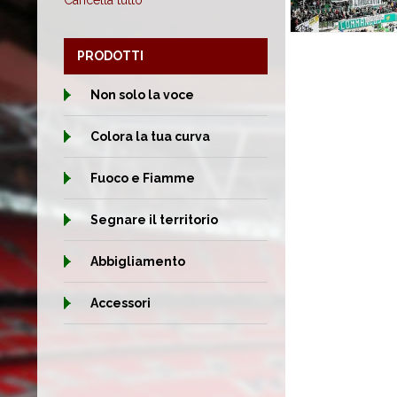
Cancella tutto
PRODOTTI
Non solo la voce
Colora la tua curva
Fuoco e Fiamme
Segnare il territorio
Abbigliamento
Accessori