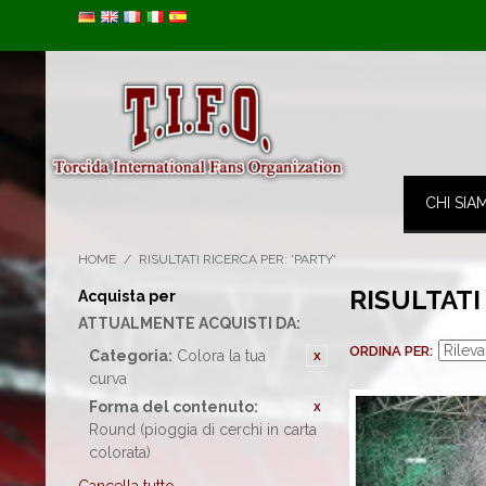
Image 01
CHI SIA
HOME
/
RISULTATI RICERCA PER: 'PARTY'
RISULTATI
Acquista per
ATTUALMENTE ACQUISTI DA:
ORDINA PER
Categoria:
Colora la tua
curva
Forma del contenuto:
Round (pioggia di cerchi in carta
colorata)