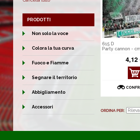
Cancella tutto
PRODOTTI
Non solo la voce
615 D
Colora la tua curva
Party cannon - c
4,12
Fuoco e Fiamme
MOS
Segnare il territorio
TRA
DET
CONFR
TAGL
Abbigliamento
I
Accessori
ORDINA PER