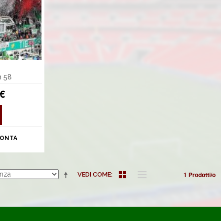
m 58
 €
ONTA
1 Prodotti/o
VEDI COME