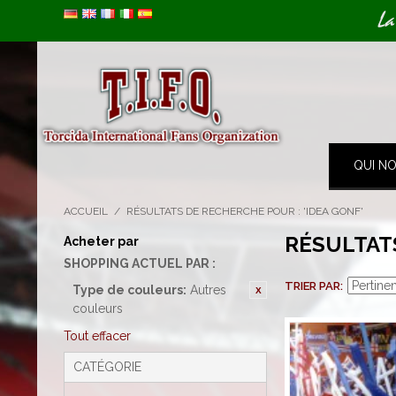
Image 01
La
QUI N
ACCUEIL
/
RÉSULTATS DE RECHERCHE POUR : 'IDEA GONF'
RÉSULTAT
Acheter par
SHOPPING ACTUEL PAR :
TRIER PAR
Type de couleurs:
Autres
couleurs
Tout effacer
CATÉGORIE