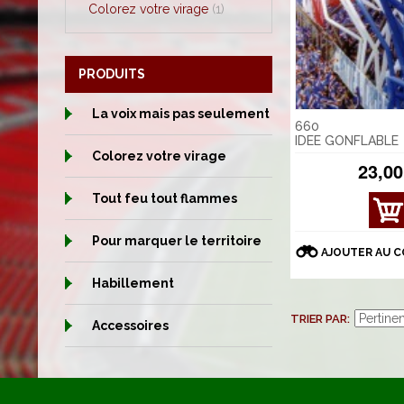
Colorez votre virage
(1)
PRODUITS
La voix mais pas seulement
660
IDEE GONFLABLE
Colorez votre virage
23,00
Tout feu tout flammes
AFFI
CHE
Pour marquer le territoire
R
AJOUTER AU 
DÉT
AILS
Habillement
TRIER PAR
Accessoires