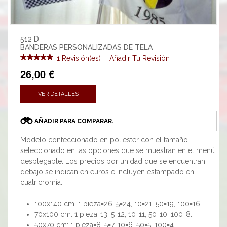
512 D
BANDERAS PERSONALIZADAS DE TELA
1 Revisión(es)
|
Añadir Tu Revisión
26,00 €
VER DETALLES
AÑADIR PARA COMPARAR.
Modelo confeccionado en poliéster con el tamaño
seleccionado en las opciones que se muestran en el menú
desplegable. Los precios por unidad que se encuentran
debajo se indican en euros e incluyen estampado en
cuatricromía:
100x140 cm: 1 pieza=26, 5=24, 10=21, 50=19, 100=16.
70x100 cm: 1 pieza=13, 5=12, 10=11, 50=10, 100=8.
50x70 cm: 1 pieza=8, 5=7, 10=6, 50=5, 100=4.