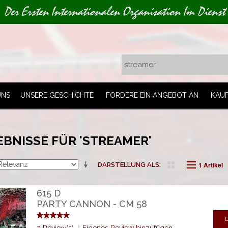
Der Ersten Internationalen Organisation Im Dienst
UNS
UNSERE GESCHICHTE
FORDERE EIN ANGEBOT AN
KAU
BNISSE FÜR 'STREAMER'
1 Artikel
DARSTELLUNG ALS
615 D
PARTY CANNON - CM 58