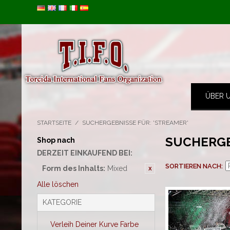
Image 01
ÜBER 
STARTSEITE
/
SUCHERGEBNISSE FÜR: 'STREAMER'
SUCHERGE
Shop nach
DERZEIT EINKAUFEND BEI:
SORTIEREN NACH
Form des Inhalts:
Mixed
Alle löschen
KATEGORIE
Verleih Deiner Kurve Farbe