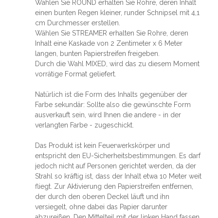
Wählen Sie ROUND erhalten Sie Rohre, deren Inhalt
einen bunten Regen kleiner, runder Schnipsel mit 4,1
cm Durchmesser erstellen.
Wählen Sie STREAMER erhalten Sie Rohre, deren
Inhalt eine Kaskade von 2 Zentimeter x 6 Meter
langen, bunten Papierstreifen freigeben.
Durch die Wahl MIXED, wird das zu diesem Moment
vorrätige Format geliefert.
Natürlich ist die Form des Inhalts gegenüber der
Farbe sekundär: Sollte also die gewünschte Form
ausverkauft sein, wird Ihnen die andere - in der
verlangten Farbe - zugeschickt.
Das Produkt ist kein Feuerwerkskörper und
entspricht den EU-Sicherheitsbestimmungen. Es darf
jedoch nicht auf Personen gerichtet werden, da der
Strahl so kräftig ist, dass der Inhalt etwa 10 Meter weit
fliegt. Zur Aktivierung den Papierstreifen entfernen,
der durch den oberen Deckel läuft und ihn
versiegelt, ohne dabei das Papier darunter
abzureißen. Den Mittelteil mit der linken Hand fassen