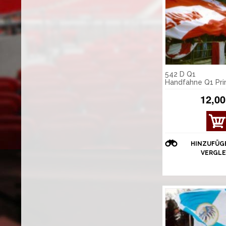
542 D Q1
Handfahne Q1 Pri
12,00
HINZUFÜG
VERGLE