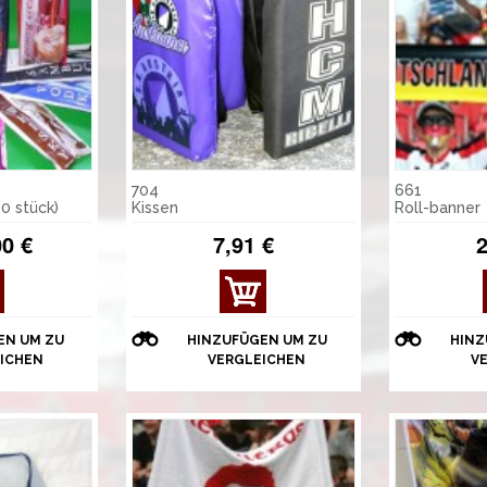
704
661
0 stück)
Kissen
Roll-banner
00 €
7,91 €
2
EN UM ZU
HINZUFÜGEN UM ZU
HINZ
ICHEN
VERGLEICHEN
V