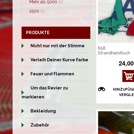
Mehr als 5000
(2)
2500
(1)
PRODUKTE
Nicht nur mit der Stimme
658
Strandhandtuch
Verleih Deiner Kurve Farbe
24,00
Feuer und Flammen
Um das Revier zu
HINZUFÜG
VERGLE
markieren
Bekleidung
Zubehör