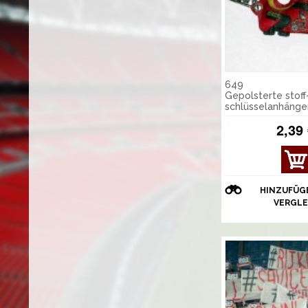
649
Gepolsterte stoff
schlüsselanhänge
2,39
DET
AILS
ANZ
HINZUFÜG
EIGE
VERGLE
N