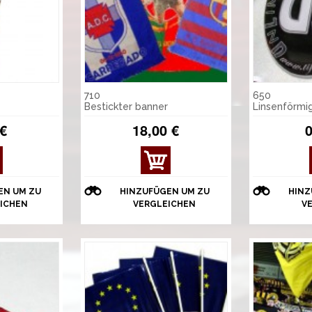
710
650
Bestickter banner
Linsenförmi
 €
18,00 €
0
EN UM ZU
HINZUFÜGEN UM ZU
HINZ
ICHEN
VERGLEICHEN
V