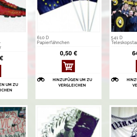
610 D
541 D
-
Papierfähnchen
Teleskopst
r
0,50 €
6
 €
DET
AILS
ANZ
HINZUFÜGEN UM ZU
HINZ
EIGE
EN UM ZU
VERGLEICHEN
V
N
ICHEN