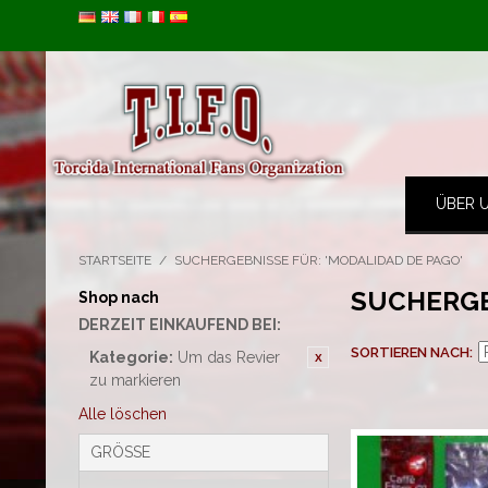
Image 01
Image 02
ÜBER 
STARTSEITE
/
SUCHERGEBNISSE FÜR: 'MODALIDAD DE PAGO'
SUCHERGE
Shop nach
DERZEIT EINKAUFEND BEI:
SORTIEREN NACH
Kategorie:
Um das Revier
zu markieren
Alle löschen
GRÖSSE