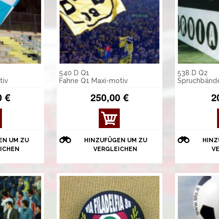
540 D Q1
538 D Q2
tiv
Fahne Q1 Maxi-motiv
Spruchbände
0 €
250,00 €
2
EN UM ZU
HINZUFÜGEN UM ZU
HINZ
ICHEN
VERGLEICHEN
V