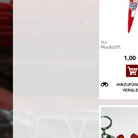
711
Musikstift
1,00
HINZUFÜG
VERGLE