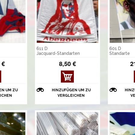
611 D
601 D
Jacquard-Standarten
Standarte
 €
8,50 €
2
EN UM ZU
HINZUFÜGEN UM ZU
HINZ
ICHEN
VERGLEICHEN
V