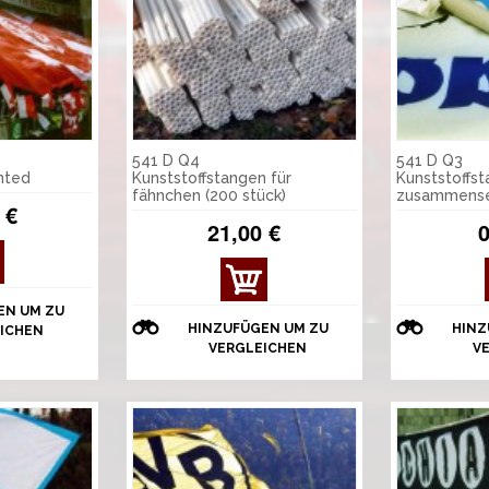
541 D Q4
541 D Q3
nted
Kunststoffstangen für
Kunststoffs
fähnchen (200 stück)
zusammense
 €
21,00 €
0
EN UM ZU
HINZUFÜGEN UM ZU
HINZ
ICHEN
VERGLEICHEN
V