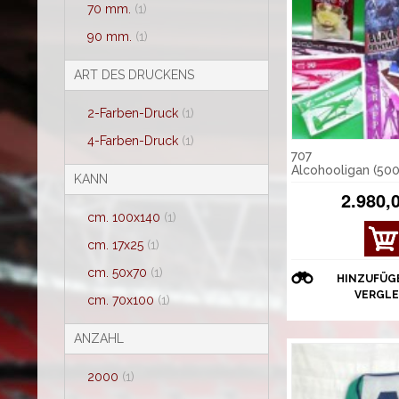
70 mm.
(1)
90 mm.
(1)
ART DES DRUCKENS
2-Farben-Druck
(1)
4-Farben-Druck
(1)
707
Alcohooligan (500
KANN
2.980,
cm. 100x140
(1)
cm. 17x25
(1)
cm. 50x70
(1)
HINZUFÜG
VERGLE
cm. 70x100
(1)
ANZAHL
2000
(1)